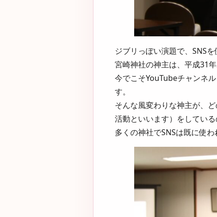
ジブリっぽい演題で、SNS
宮崎神社の神主は、平成31年
今でこそYouTubeチャ
す。
そんな風変わりな神主が、ど
活動といいます）をしている
多くの神社でSNSは既に使