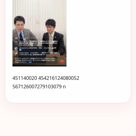
451140020 454216124080052
567126007279103079 n