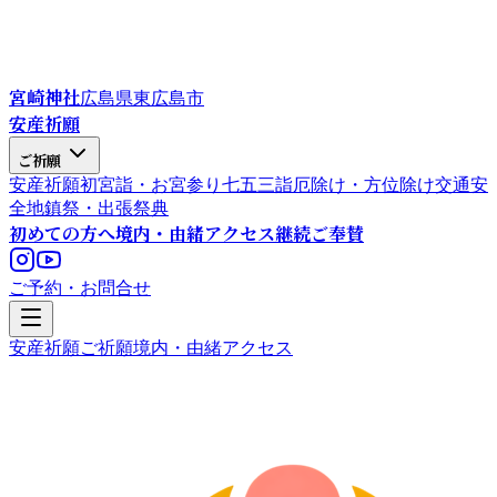
宮崎神社
広島県東広島市
安産祈願
ご祈願
安産祈願
初宮詣・お宮参り
七五三詣
厄除け・方位除け
交通安
全
地鎮祭・出張祭典
初めての方へ
境内・由緒
アクセス
継続ご奉賛
ご予約・お問合せ
安産祈願
ご祈願
境内・由緒
アクセス