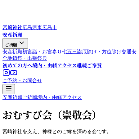
宮崎神社
広島県東広島市
安産祈願
ご祈願
安産祈願
初宮詣・お宮参り
七五三詣
厄除け・方位除け
交通安
全
地鎮祭・出張祭典
初めての方へ
境内・由緒
アクセス
継続ご奉賛
ご予約・お問合せ
安産祈願
ご祈願
境内・由緒
アクセス
おむすび会（崇敬会）
宮崎神社を支え、神様とのご縁を深める会です。