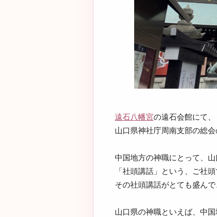
遠石八幡宮
の遠石会館にて、
山口県神社庁周南支部の総会
中国地方の神職にとって、山
「社頭講話」という、ご社頭
その社頭講話がとても盛んで
山口県の神職といえば、中国