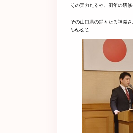
その実力たるや、例年の研修
その山口県の錚々たる神職さ
💦💦💦💦