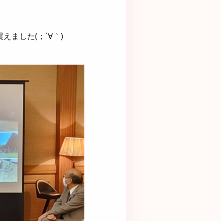
。
ました(；´∀｀)