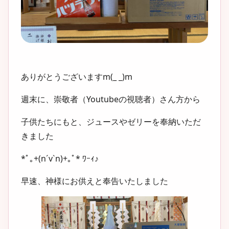
ありがとうございますm(_ _)m
週末に、崇敬者（Youtubeの視聴者）さん方から
子供たちにもと、ジュースやゼリーを奉納いただ
きました
*ﾟ｡+(n´v`n)+｡ﾟ* ﾜｰｨ♪
早速、神様にお供えと奉告いたしました