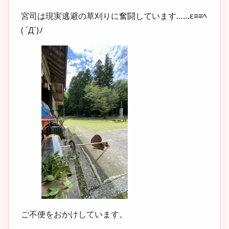
宮司は現実逃避の草刈りに奮闘しています……ε≡≡ﾍ
( ´Д`)ﾉ
ご不便をおかけしています。