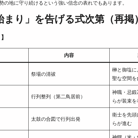
勢の地に守り続けるという強い信念の表れでもあります。
始まり」を告げる式次第（再掲
）】
内容
榊と御塩に
祭場の清祓
聖な空間を
神職・忌鍛
行列整列（第二鳥居前）
らが装束を
衛士を先頭
太鼓の合図で行列出発
らが進む
神饌（米・