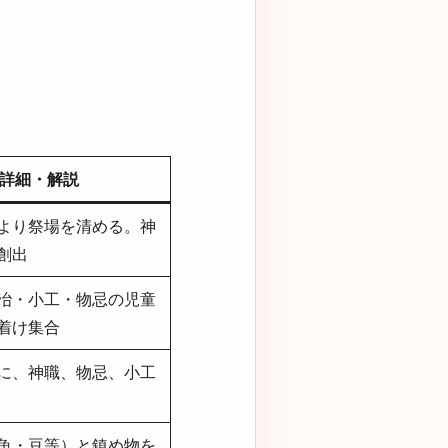
）
詳細・解説
より祭場を清める。神
創出
冶・小工・物忌の児童
着け集合
に、神職、物忌、小工
魚・豆等）と鎮め物を