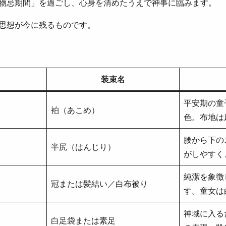
物忌期間」を過ごし、心身を清めたうえで神事に臨みます。
思想が今に残るものです。
装束名
平安期の童
袙（あこめ）
色。布地は
腰から下の
半尻（はんじり）
がしやすく
純潔を象徴
冠または髪結い／白布被り
す。童女は
神域に入る
白足袋または素足