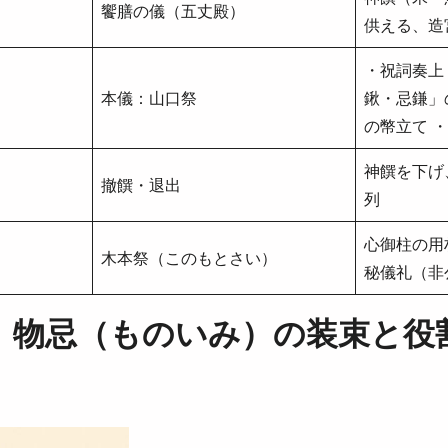
饗膳の儀（五丈殿）
供える、造
・祝詞奏上
本儀：山口祭
鍬・忌鎌」
の幣立て 
神饌を下げ
撤饌・退出
列
心御柱の用
木本祭（このもとさい）
秘儀礼（非
】物忌（ものいみ）の装束と役