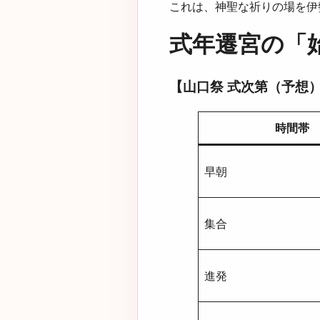
これは、神聖な祈りの場を伊
式年遷宮の「
【山口祭 式次第（予想
時間帯
早朝
集合
進発