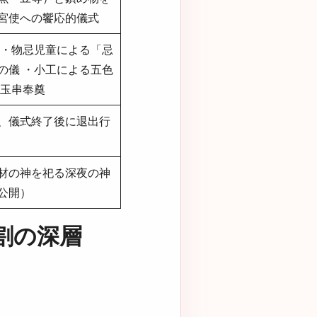
宮使への饗応的儀式
 ・物忌児童による「忌
の儀 ・小工による五色
・玉串奉奠
、儀式終了後に退出行
材の神を祀る深夜の神
公開）
割の深層