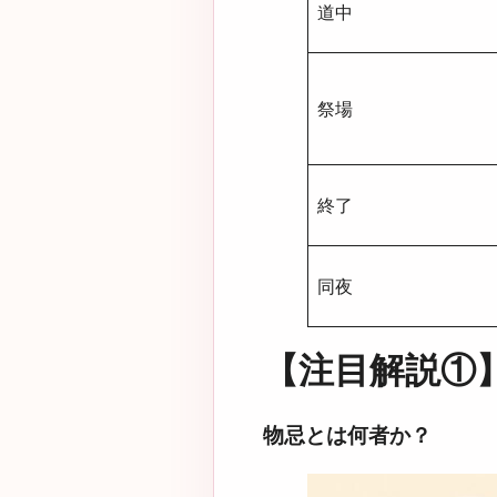
道中
祭場
終了
同夜
【注目解説①
物忌とは何者か？