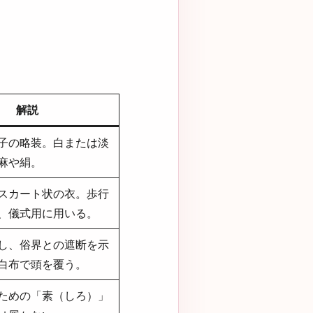
解説
子の略装。白または淡
麻や絹。
スカート状の衣。歩行
、儀式用に用いる。
し、俗界との遮断を示
白布で頭を覆う。
ための「素（しろ）」