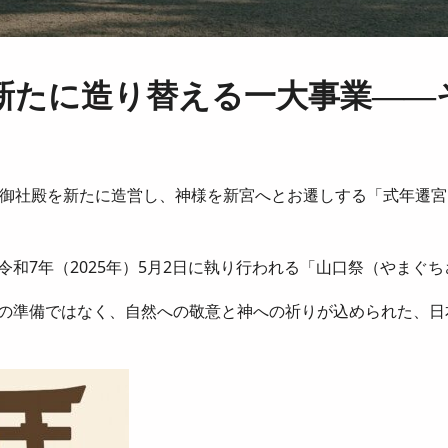
新たに造り替える一大事業——
、御社殿を新たに造営し、神様を新宮へとお遷しする「式年遷
和7年（2025年）5月2日に執り行われる「山口祭（やまぐ
の準備ではなく、自然への敬意と神への祈りが込められた、日