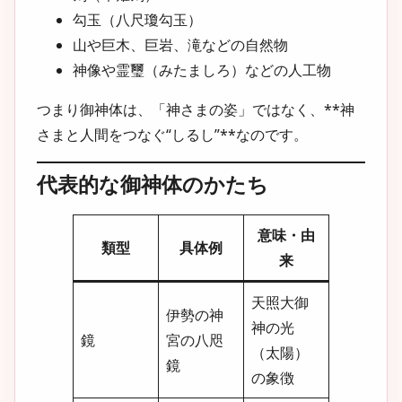
勾玉（八尺瓊勾玉）
山や巨木、巨岩、滝などの自然物
神像や霊璽（みたましろ）などの人工物
つまり御神体は、「神さまの姿」ではなく、
**神
さまと人間をつなぐ“しるし”**
なのです。
代表的な御神体のかたち
意味・由
類型
具体例
来
天照大御
伊勢の神
神の光
鏡
宮の八咫
（太陽）
鏡
の象徴