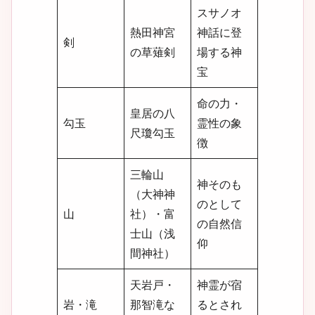
スサノオ
熱田神宮
神話に登
剣
の草薙剣
場する神
宝
命の力・
皇居の八
勾玉
霊性の象
尺瓊勾玉
徴
三輪山
神そのも
（大神神
のとして
山
社）・富
の自然信
士山（浅
仰
間神社）
天岩戸・
神霊が宿
岩・滝
那智滝な
るとされ