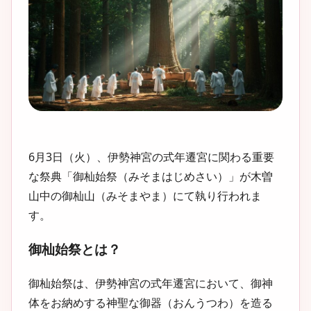
6月3日（火）、伊勢神宮の式年遷宮に関わる重要
な祭典「御杣始祭（みそまはじめさい）」が木曽
山中の御杣山（みそまやま）にて執り行われま
す。
御杣始祭とは？
御杣始祭は、伊勢神宮の式年遷宮において、御神
体をお納めする神聖な御器（おんうつわ）を造る