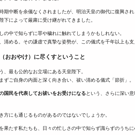
時期中断を余儀なくされましたが、明治天皇の御代に復興され
陛下によって厳粛に受け継がれてきました。
しの中で知らずに罪や穢れに触れてしまうかもしれない。
、清める。その謙虚で真摯な姿勢が、この儀式を千年以上も支
（おおやけ）に尽くすということ
う、最も公的なお立場にある天皇陛下。
まずご自身の内面と深く向き合い、祓い清める儀式「節折」。
の国民を代表してお祓いをお受けになる
という、さらに深い意
き方にも通じるものがあるのではないでしょうか。
を果たす私たちも、日々の忙しさの中で知らず識らずのうちに