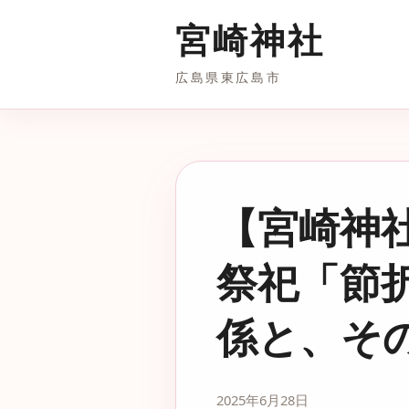
宮崎神社
広島県東広島市
【宮崎神
祭祀「節
係と、そ
2025年6月28日