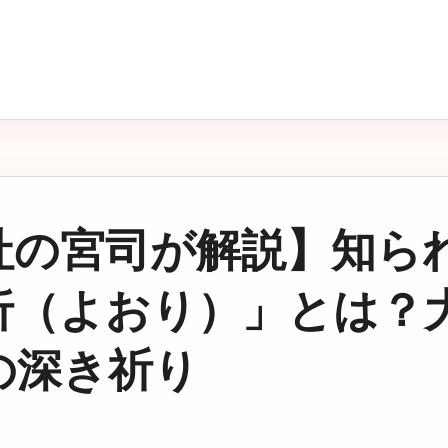
社の宮司が解説】知ら
折（よおり）」とは？
の深き祈り