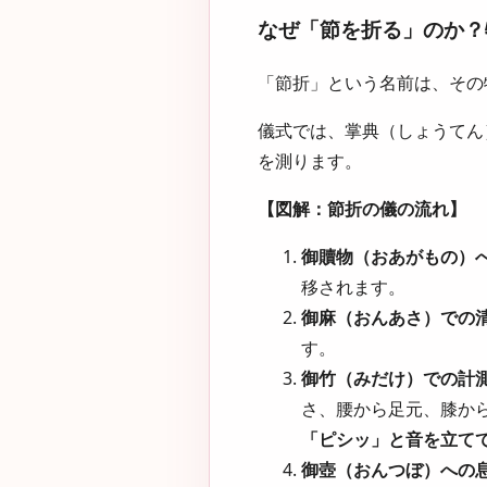
なぜ「節を折る」のか？
「節折」という名前は、その
儀式では、掌典（しょうてん
を測ります。
【図解：節折の儀の流れ】
御贖物（おあがもの）
移されます。
御麻（おんあさ）での
す。
御竹（みだけ）での計
さ、腰から足元、膝か
「ピシッ」と音を立て
御壺（おんつぼ）への