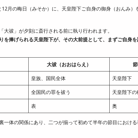
と12月の晦日（みそか）に、天皇陛下ご自身の御身（おんみ）
「大祓」が夕刻に斎行される前に執り行われます。
りを捧げられる天皇陛下が、その大前提として、まずご自身を
大祓（おおはらえ）
節
皇族、国民全体
天皇陛下
全国民の罪を祓う
天皇陛下の
表
奥
裏一体の関係にあり、二つが揃って初めて半年の節目における