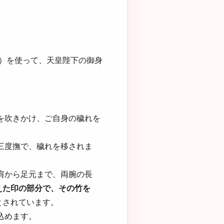
）を使って、天皇陛下の御身
を吹きかけ、ご自身の穢れを
三度撫で、穢れを移されま
肩から足元まで、両腕の長
えた印の部分で、その竹を
とされています。
込めます。