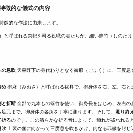
特徴的な儀式の内容
特徴的な作法に由来します。
）と呼ばれる祭祀を司る役職の者たちが、細い篠竹（しのたけ
への息吹
天皇陛下の身代わりとなる御服（ごふく）に、三度息
清め
御麻（みぬさ）と呼ばれる祓具で、御身体を右、左、右と
測と折断
全部で九本もの篠竹を使い、御身長をはじめ、左右の
ら足元まで、御身体の各所を丁寧に測ります。そして、
測り終
て折る
のです。この清らかな折る音によって、穢れが祓われる
息吹
土製の壺に向かって三度息を吹きかけ、内なる罪穢を封じ