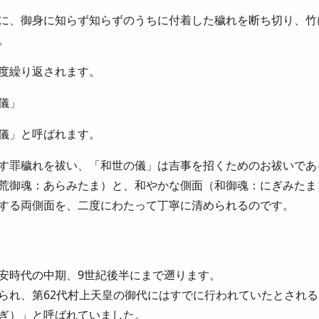
に、御身に知らず知らずのうちに付着した穢れを断ち切り、竹
。
度繰り返されます。
儀」
儀」と呼ばれます。
す罪穢れを祓い、「和世の儀」は吉事を招くためのお祓いであ
荒御魂：あらみたま）と、和やかな側面（和御魂：にぎみたま
する両側面を、二度にわたって丁寧に清められるのです。
安時代の中期、9世紀後半にまで遡ります。
られ、第62代村上天皇の御代にはすでに行われていたとされ
ぎ）」と呼ばれていました。