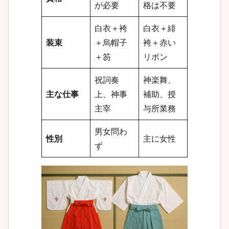
が必要
格は不要
白衣＋袴
白衣＋緋
装束
＋烏帽子
袴＋赤い
＋笏
リボン
祝詞奏
神楽舞、
主な仕事
上、神事
補助、授
主宰
与所業務
男女問わ
性別
主に女性
ず