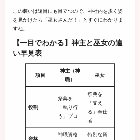
この装いは遠目にも目立つので、神社内を歩く姿
を見かけたら「巫女さんだ！」とすぐにわかりま
すね。
【一目でわかる】神主と巫女の違
い早見表
神主（神
項目
巫女
職）
祭典を
祭典を
「支え
役割
「執り行
る」奉仕
う」プロ
者
神職資格
特別な資
資格