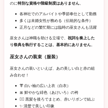
のに
特別な資格や階級制度はありません
。
各神社でのアルバイトや季節奉仕として勤務
多くは未婚女性が務める（伝統的な条件）
正月などの繁忙期には臨時の巫女さんも活躍
巫女さんは神職を助ける立場で、
祝詞を奏上した
り祭典を執行することは、基本的にありません
。
巫女さんの装束（服装）
巫女さんの装いといえば、あの美しい白と赤の組
み合わせ！
👘 白い袖の広い上衣（白衣）
🎀 鮮やかな緋色（あけいろ）の袴
💇‍♀️ 黒髪を後ろでまとめ、赤いリボンで結ぶ
✨ 清楚で美しい印象