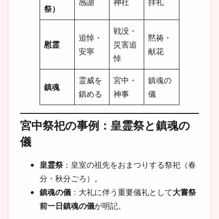
感謝
神社
拝礼
祭）
戦没・
追悼・
黙祷・
慰霊
災害追
安寧
献花
悼
霊威を
宮中・
鎮魂の
鎮魂
鎮める
神事
儀
宮中祭祀の事例：皇霊祭と鎮魂の
儀
皇霊祭
：皇室の祖先をおまつりする祭祀（春
分・秋分ごろ）。
鎮魂の儀
：大礼に伴う重要儀礼として
大嘗祭
前一日鎮魂の儀
が明記。