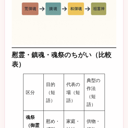
慰霊・鎮魂・魂祭のちがい（比較
表）
典型の
目的
代表の
作法
区分
（短
場（短
（短
語）
語）
語）
魂祭
慰め・
家庭・
供物・
（御霊