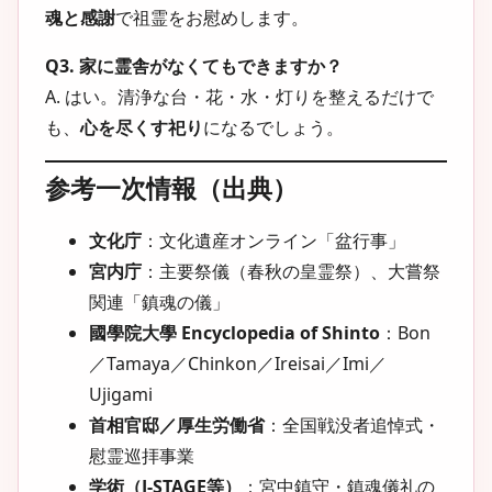
魂と感謝
で祖霊をお慰めします。
Q3. 家に霊舎がなくてもできますか？
A. はい。清浄な台・花・水・灯りを整えるだけで
も、
心を尽くす祀り
になるでしょう。
参考一次情報（出典）
文化庁
：文化遺産オンライン「盆行事」
宮内庁
：主要祭儀（春秋の皇霊祭）、大嘗祭
関連「鎮魂の儀」
國學院大學 Encyclopedia of Shinto
：Bon
／Tamaya／Chinkon／Ireisai／Imi／
Ujigami
首相官邸／厚生労働省
：全国戦没者追悼式・
慰霊巡拝事業
学術（J-STAGE等）
：宮中鎮守・鎮魂儀礼の