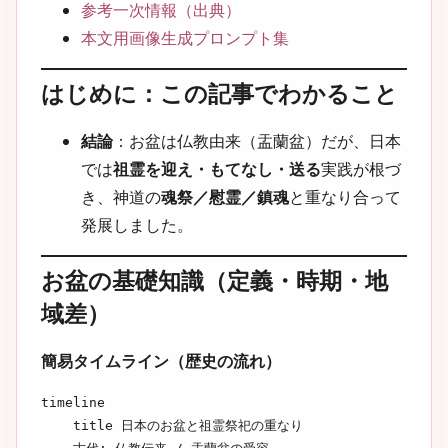
参考一次情報（出典）
本文用画像生成プロンプト集
はじめに：この記事でわかること
結論
：お盆は仏教由来（盂蘭盆）だが、日本
では
祖霊を迎え・もてなし・送る
実践が根づ
き、神道の
魂祭／慰霊／鎮魂
と重なり合って
発展しました。
お盆の基礎知識（定義・時期・地
域差）
簡易タイムライン（歴史の流れ）
timeline

    title 日本のお盆と祖霊祭祀の重なり
