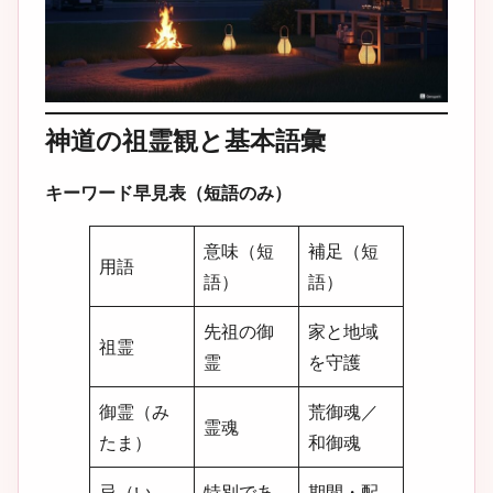
神道の祖霊観と基本語彙
キーワード早見表（短語のみ）
意味（短
補足（短
用語
語）
語）
先祖の御
家と地域
祖霊
霊
を守護
御霊（み
荒御魂／
霊魂
たま）
和御魂
忌（い
特別であ
期間・配