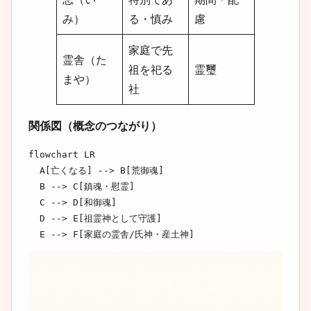
み）
る・慎み
慮
家庭で先
霊舎（た
祖を祀る
霊璽
まや）
社
関係図（概念のつながり）
flowchart LR

  A[亡くなる] --> B[荒御魂]

  B --> C[鎮魂・慰霊]

  C --> D[和御魂]

  D --> E[祖霊神として守護]

  E --> F[家庭の霊舎/氏神・産土神]