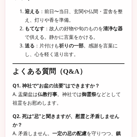
迎える
：前日〜当日、玄関や仏間・霊舎を整
え、灯りや香を準備。
もてなす
：故人の好物や旬のものを
清浄な器
で供える。静かに言葉をかける。
送る
：片付けも
祈りの一部
。感謝を言葉に
し、心を軽く送り出す。
よくある質問（Q&A）
Q1. 神社で“お盆の法要”はできますか？
A. 盂蘭盆は
仏教行事
。神社では
御霊祭
などとして
祖霊をお慰めします。
Q2. 死は“忌”と聞きますが、慰霊と矛盾しません
か？
A. 矛盾しません。
一定の忌の配慮
を守りつつ、
鎮