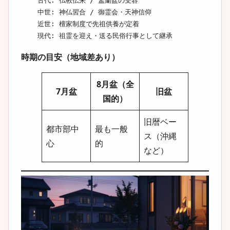
    古代: 仏教伝来 / 盂蘭盆の受容

    中世: 神仏習合 / 御霊会・天神信仰

    近世: 檀家制度で先祖供養が定着

    現代: 祖霊を迎え・送る民俗行事として継承
時期の目安（地域差あり）
8月盆（全
7月盆
旧盆
国的）
旧暦ベー
都市部中
最も一般
ス（沖縄
心
的
など）