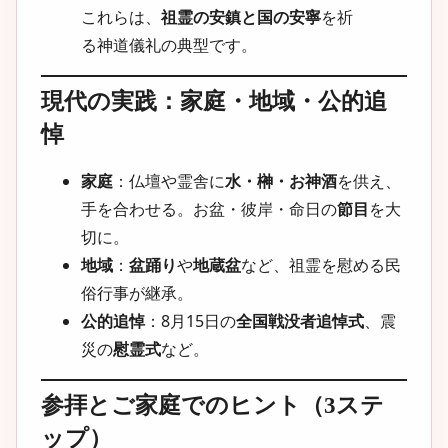
これらは、
祖霊の安鎮と国の安寧
を祈
る神道儀礼の典型です。
現代の実践：家庭・地域・公的追
悼
家庭
：仏壇や霊舎に
水・榊・お神酒
を供え、
手を合わせる。お盆・彼岸・命日の
節目
を大
切に。
地域
：
盆踊り
や
地蔵盆
など、祖霊を慰める民
俗行事が継承。
公的追悼
：8月15日の
全国戦没者追悼式
、震
災の
慰霊式
など。
参拝とご家庭でのヒント（3ステ
ップ）