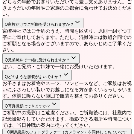
どちらの年齢でお参りいただいても差し支えありません。ご
きょうだいの年齢やご家族のご都合に合わせてお決めくださ
い。
Q
家族だけでご祈願を受けられますか？
宮崎神社ではご予約のうえ、時間を区切り、原則一組ずつ丁
寧にご奉仕しております。ただし、混雑時には数組合同での
ご祈願となる場合がございますので、あらかじめご了承くだ
さい。
Q
兄弟姉妹で一緒に受けられますか？
はい、ご兄弟・ご姉妹で一緒にお受けいただけます。
Q
どのような服装がよいですか？
お子さまはお着物やスーツ、ワンピースなど、ご家族はお祝
いにふさわしい装いでお越しになる方が多くいらっしゃいま
す。体調に障らない範囲で服装を整えてお参りください。
Q
写真撮影はできますか？
ご祈願中の撮影はご遠慮ください。ご祈願後には、社殿内で
記念撮影をしていただけます。撮影できる場所や時間につい
ては、当日神職の案内に従ってください。
Q
商業撮影のフォトグラファー（カメラマン）を同伴してもよいです