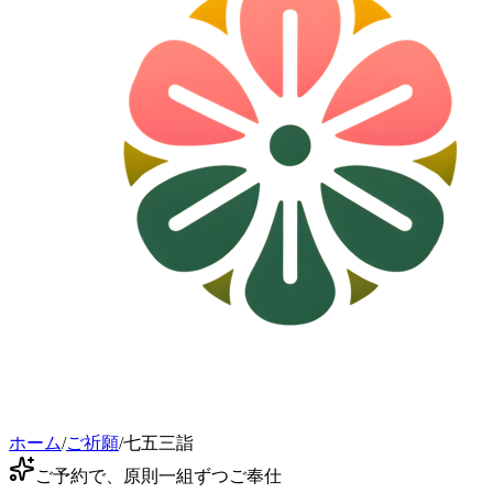
ホーム
/
ご祈願
/
七五三詣
ご予約で、原則一組ずつご奉仕