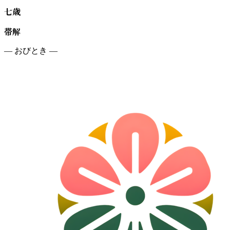
七歳
帯解
—
おびとき
—