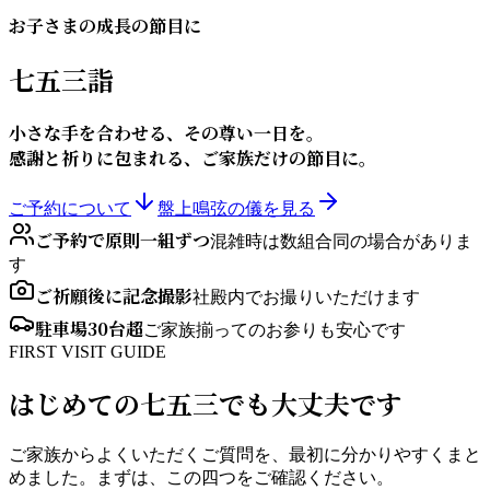
お子さまの成長の節目に
七五三詣
小さな手を合わせる、その尊い一日を。
感謝と祈りに包まれる、ご家族だけの節目に。
ご予約について
盤上鳴弦の儀を見る
ご予約で原則一組ずつ
混雑時は数組合同の場合がありま
す
ご祈願後に記念撮影
社殿内でお撮りいただけます
駐車場30台超
ご家族揃ってのお参りも安心です
FIRST VISIT GUIDE
はじめての七五三でも大丈夫です
ご家族からよくいただくご質問を、最初に分かりやすくまと
めました。まずは、この四つをご確認ください。