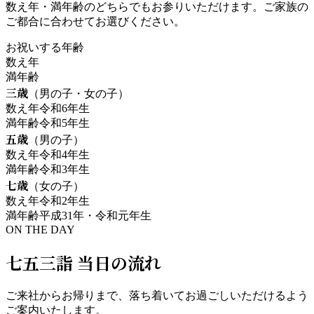
数え年・満年齢のどちらでもお参りいただけます。ご家族の
ご都合に合わせてお選びください。
お祝いする年齢
数え年
満年齢
三歳
（
男の子・女の子
）
数え年
令和6年生
満年齢
令和5年生
五歳
（
男の子
）
数え年
令和4年生
満年齢
令和3年生
七歳
（
女の子
）
数え年
令和2年生
満年齢
平成31年・令和元年生
ON THE DAY
七五三詣 当日の流れ
ご来社からお帰りまで、落ち着いてお過ごしいただけるよう
ご案内いたします。