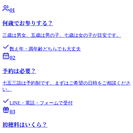
0
1
何歳でお参りする？
三歳は男女、五歳は男の子、七歳は女の子が目安です。
数え年・満年齢どちらでも大丈夫
0
2
予約は必要？
七五三詣は予約制です。まずはご希望の日時をご相談くださ
い。
LINE・電話・フォームで受付
0
3
初穂料はいくら？