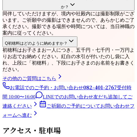
か？
同伴していただけますが、境内や社殿内には撮影制限がござ
います。ご祈願中の撮影はできませんので、あらかじめご了
承ください。撮影できる場所や時間については、当日神職の
案内に従ってください。
Q
初穂料はどのように納めますか？
初穂料はお子さまお一人につき、五千円・七千円・一万円よ
りお志でお納めください。紅白の水引が付いたのし袋に入
れ、上段に「初穂料」、下段にお子さまのお名前をお書きく
ださい。
その他のご質問はこちら
082-401-2767
お電話でのご予約・お問い合わせ
受付時
間 10:00〜16:00
LINEでのお問い合わせ
友だち追加してご
連絡ください
ご祈願のご予約について
お問い合わせフ
ォームへ進む
アクセス・駐車場