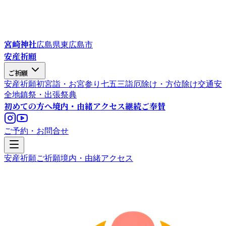
宮崎神社
広島県東広島市
安産祈願
ご祈願
安産祈願
初宮詣・お宮参り
七五三詣
厄除け・方位除け
交通安
全
地鎮祭・出張祭典
初めての方へ
境内・由緒
アクセス
継続ご奉賛
ご予約・お問合せ
安産祈願
ご祈願
境内・由緒
アクセス