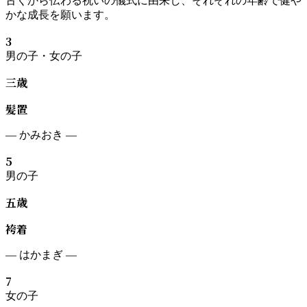
古くから伝わる祝いの儀式に由来し、それぞれの年齢で健や
かな成長を願います。
3
男の子・女の子
三歳
髪置
—
かみおき
—
5
男の子
五歳
袴着
—
はかまぎ
—
7
女の子