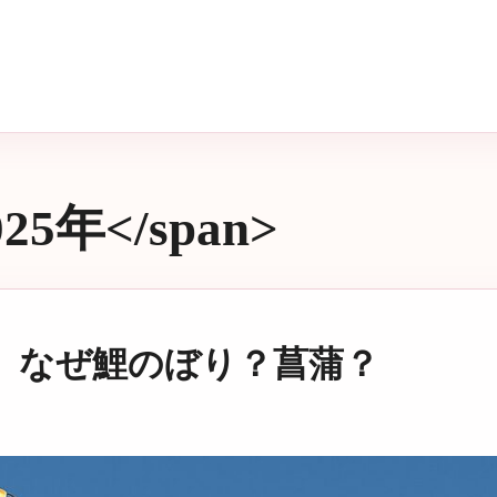
025年</span>
】なぜ鯉のぼり？菖蒲？