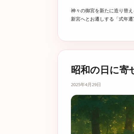
神々の御宮を新たに造り替え
新宮へとお遷しする「式年遷宮
昭和の日に寄
2025年4月29日