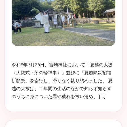
令和8年7月26日、宮崎神社において「夏越の大祓
（大祓式・茅の輪神事）」並びに「夏越除災招福
祈願祭」を斎行し、滞りなく執り納めました。 夏
越の大祓は、半年間の生活のなかで知らず知らず
のうちに身についた罪や穢れを祓い清め、 […]