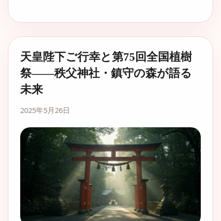
天皇陛下ご行幸と第75回全国植樹
祭――秩父神社・鎮守の森が語る
未来
2025年5月26日