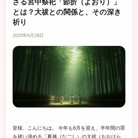
ざる宮中祭祀「節折（よおり）」
とは？大祓との関係と、その深き
祈り
2025年6月28日
皆様、こんにちは。 今年も6月を迎え、半年間の罪
を祓い清める「夏越（なごし）の大祓（おおはら