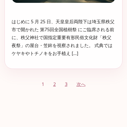
はじめに 5 月 25 日、天皇皇后両陛下は埼玉県秩父
市で開かれた 第75回全国植樹祭 にご臨席される前
に、秩父神社で国指定重要有形民俗文化財「秩父
夜祭」の屋台・笠鉾を視察されました。 式典では
ケヤキやトチノキをお手植え […]
投
1
2
3
次へ
稿
の
ペ