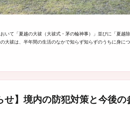
社において「夏越の大祓（大祓式・茅の輪神事）」並びに「夏越
越の大祓は、半年間の生活のなかで知らず知らずのうちに身に
らせ】境内の防犯対策と今後の