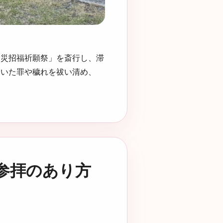
除災招福祈願祭」を斎行し、滞
ついた罪や穢れを祓い清め、
参拝のあり方