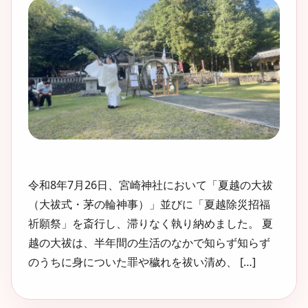
令和8年7月26日、宮崎神社において「夏越の大祓
（大祓式・茅の輪神事）」並びに「夏越除災招福
祈願祭」を斎行し、滞りなく執り納めました。 夏
越の大祓は、半年間の生活のなかで知らず知らず
のうちに身についた罪や穢れを祓い清め、 […]