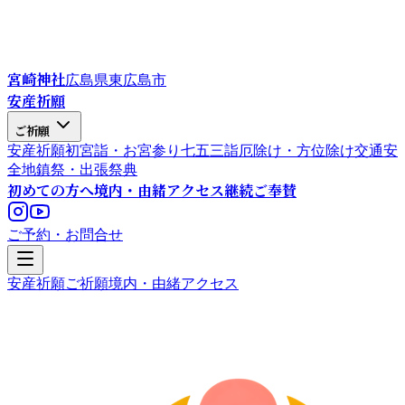
宮崎神社
広島県東広島市
安産祈願
ご祈願
安産祈願
初宮詣・お宮参り
七五三詣
厄除け・方位除け
交通安
全
地鎮祭・出張祭典
初めての方へ
境内・由緒
アクセス
継続ご奉賛
ご予約・お問合せ
安産祈願
ご祈願
境内・由緒
アクセス