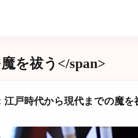
n>魔を祓う</span>
：江戸時代から現代までの魔を