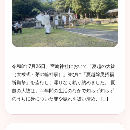
令和8年7月26日、宮崎神社において「夏越の大祓
（大祓式・茅の輪神事）」並びに「夏越除災招福
祈願祭」を斎行し、滞りなく執り納めました。 夏
越の大祓は、半年間の生活のなかで知らず知らず
のうちに身についた罪や穢れを祓い清め、 […]