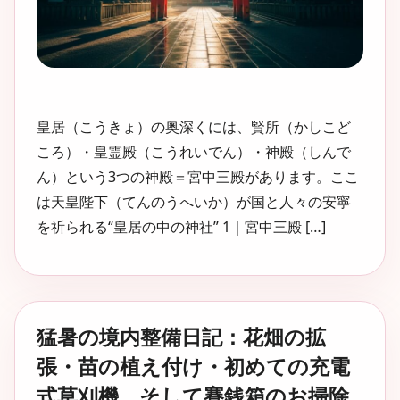
皇居（こうきょ）の奥深くには、賢所（かしこど
ころ）・皇霊殿（こうれいでん）・神殿（しんで
ん）という3つの神殿＝宮中三殿があります。ここ
は天皇陛下（てんのうへいか）が国と人々の安寧
を祈られる“皇居の中の神社” 1｜宮中三殿 […]
猛暑の境内整備日記：花畑の拡
張・苗の植え付け・初めての充電
式草刈機、そして賽銭箱のお掃除