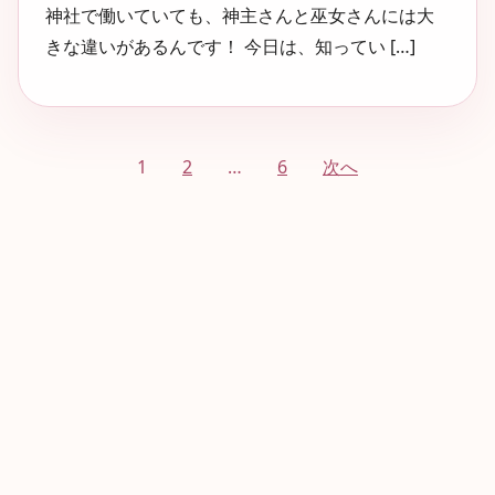
神社で働いていても、神主さんと巫女さんには大
きな違いがあるんです！ 今日は、知ってい […]
投
1
2
…
6
次へ
稿
の
ペ
ー
ジ
送