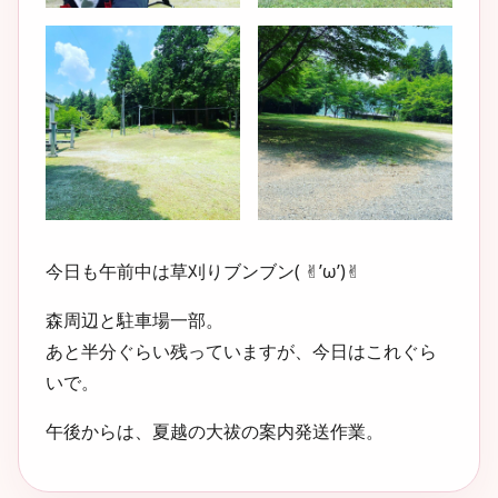
今日も午前中は草刈りブンブン( ✌︎’ω’)✌︎
森周辺と駐車場一部。
あと半分ぐらい残っていますが、今日はこれぐら
いで。
午後からは、夏越の大祓の案内発送作業。